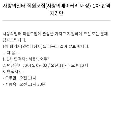
사랑의일터 직원모집(사랑의베이커리 매장) 1차 합격
자명단
사랑의일터 직원모집에 관심을 가지고 지원하여 주신 모든 분께
감사드립니다
.
1
차 합격자
(
면접대상자
)
를 다음과 같이 발표 합니다
.
--
다 음
--
1. 1
차 합격자
: 서동*, 오무*
2.
면접일자
: 2015. 09. 02 /
오전
11
시
-
오후
12
시
3.
면접시간
:
- 오무환
:
오전
11
시
- 서동옥
:
오전
11
시 20분