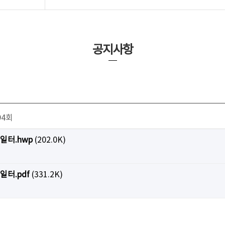
공지사항
94회
일터.hwp
(202.0K)
터.pdf
(331.2K)